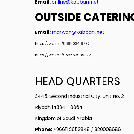
Email:
online@kabbani.net
OUTSIDE CATERIN
Email:
marwan@kabbani.net
https://wa.me/966503419782
https://wa.me/966553989872
HEAD QUARTERS
3445, Second Industrial City, Unit No. 2
Riyadh 14334 - 8864
Kingdom of Saudi Arabia
Phone:
+96611 2652848 / 920008686