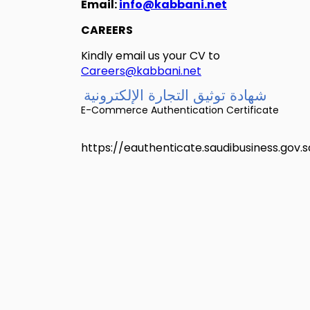
Email:
info@kabbani.net
CAREERS
Kindly email us your CV to
Careers@kabbani.net
شهادة توثيق التجارة الإلكترونية
E-Commerce Authentication Certificate
https://eauthenticate.saudibusiness.gov.s