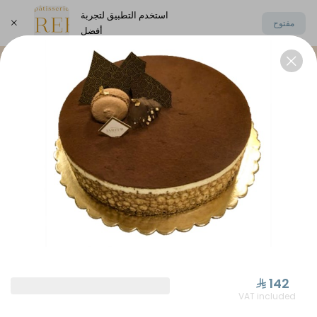
استخدم التطبيق لتجربة
مفتوح
أفضل
اختر العنوان
Elysee Chocolate
Oriental Sweets
⁨⁦‪‬ 142⁩
VAT included