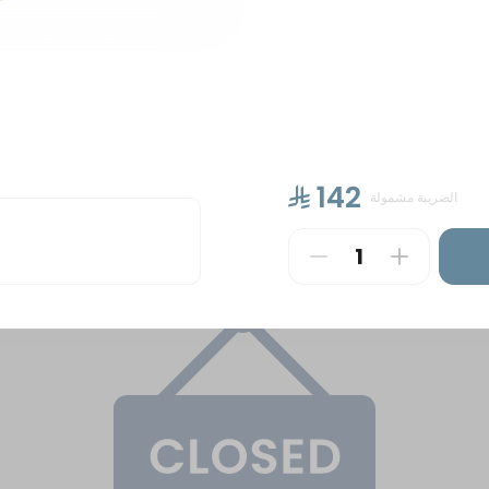
ntal Sweets
Cakes
Petit Four Hala Manzili &
⁨⁦‪‬ 142⁩
الضريبة مشمولة