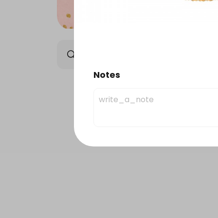
Elysee Chocolate
Orie
Notes