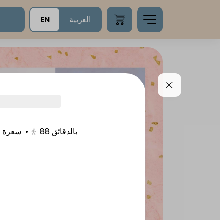
EN
العربية
سعرة حرارية •
•
88
بالدقائق