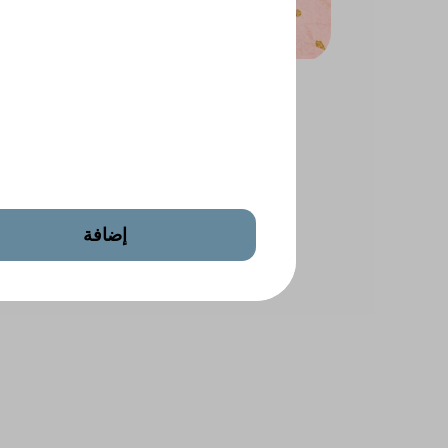
 Salted
Mixed Salted Nuts
إضافة