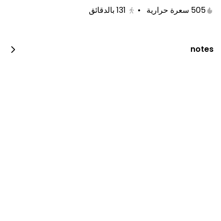
505 سعرة حرارية
•
131
بالدقائق
notes
لايوجد فروع حالياً