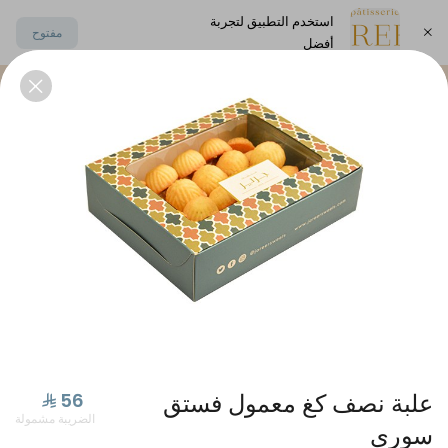
استخدم التطبيق لتجربة
مفتوح
أفضل
اختر العنوان
يكات
بتيفور حلا منزلي و مالح
مكسرات مملحة مشكلة
علبة نصف كغ معمول فستق
الضريبة مشمولة
سوري