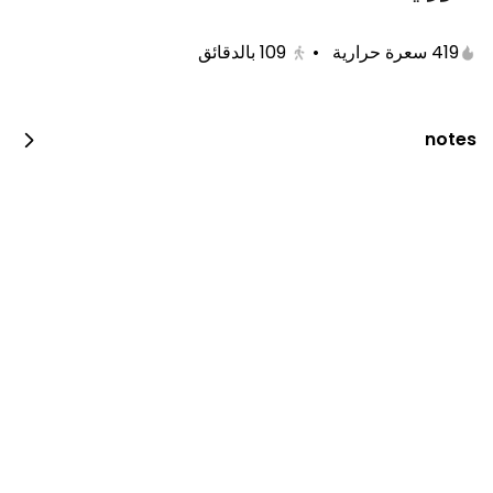
419 سعرة حرارية
•
109
بالدقائق
notes
لايوجد فروع حالياً