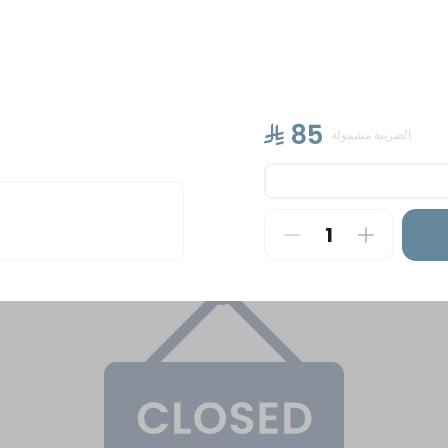
ntal Sweets
Cakes
Petit Four Hala Manzili &
⁨⁦‪‬ 85⁩
الضريبة مشمولة