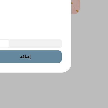
 Salted
Mixed Salted Nuts
إضافة