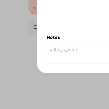
Elysee Chocolate
Orie
Notes