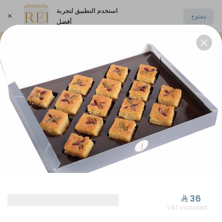
استخدم التطبيق لتجربة
مفتوح
أفضل
اختر العنوان
Elysee Chocolate
Oriental Sweets
⁨⁦‪‬ 36⁩
VAT included