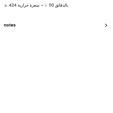
424 سعرة حرارية
•
110
بالدقائق
notes
Restaurant is closed now.
Please try later.