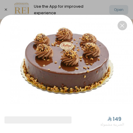
Use the App for improved
Open
experience
Select address
Elysee Chocolate
Oriental Sweets
⁨⁦‪‬ 149⁩
الضريبة مشمولة