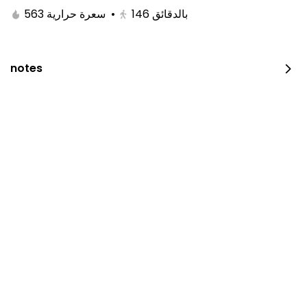
563 سعرة حرارية
•
146
بالدقائق
notes
Restaurant is closed now.
Please try later.