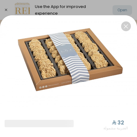
Use the App for improved
Open
experience
Select address
Elysee Chocolate
Oriental Sweets
⁨⁦‪‬ 32⁩
الضريبة مشمولة