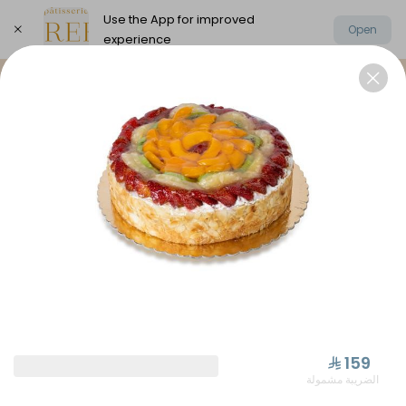
Use the App for improved
Open
experience
Select address
Elysee Chocolate
Oriental Sweets
⁨⁦‪‬ 159⁩
الضريبة مشمولة