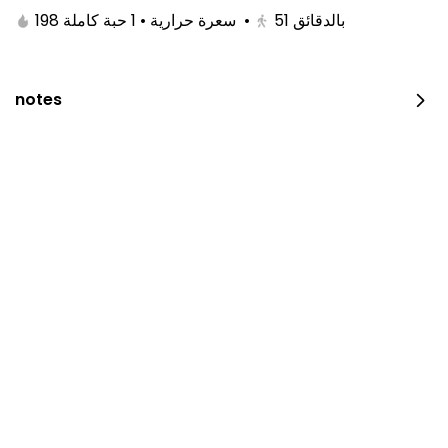
198 سعرة حرارية • 1 حبة كاملة
•
51
بالدقائق
notes
Restaurant is closed now.
Please try later.